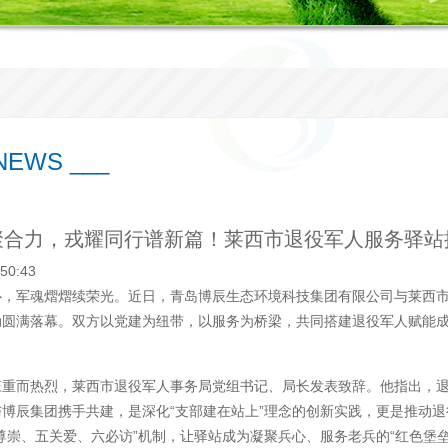
EWS ___
聚合力，戎耀同行谱新篇！莱西市退役军人服务驿站
:50:43
心，军魂熠熠续荣光。近日，青岛博辰生态环境科技集团有限公司与莱西
动圆满落幕。双方以党建为纽带，以服务为桥梁，共同搭建退役军人赋能成
庄重而热烈，莱西市退役军人事务局党组书记、局长发表致辞。他指出，
博辰集团携手共建，是深化“支部建在站上”理念的创新实践，更是推动退役
尊崇、五关爱、六必访”机制，让驿站成为凝聚兵心、服务老兵的“红色堡垒”