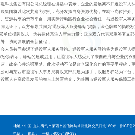
环境科技集团有限公司总经理在讲话中表示，企业的发展离不开退役军人
博辰集团将以此次共建为契机，充分发挥自身资源优势，在就业岗位推介
同、资源共享的示范平台，用实际行动践行企业社会责任，与退役军人事
共同见证下，双方领导共同为“退役军人服务驿站”揭牌，金色牌匾的揭晓
成员单位授牌仪式，为共建体系注入新生力量；政企双方代表郑重签署支部
补、协同发展的全新征程 。
与会人员共同参观了退役军人服务驿站。退役军人服务驿站将为退役军人提
大家纷纷表示，驿站的建成启用，让退役军人感受到了来自政府与企业的双
拥蓝，政企心共筑强军梦。此次活动不仅是政企深化合作的重要里程碑，
限公司与莱西市退役军人事务局将以支部共建为抓手，以服务驿站为平台
退役军人在高质量发展的舞台上续写荣光，为莱西市退役军人服务保障工
地址：中国·山东·青岛市莱西市置信路与常州北路交叉口北180米
鲁ICP备2
电话： 传真： 手机：400-8489-399