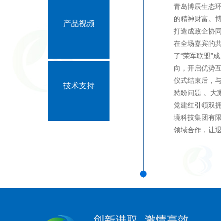
青岛博辰生态
的精神财富。
产品视频
打造成政企协
在全场嘉宾的
了“荣军联盟”
向，开启优势互
仪式结束后，
技术支持
愁盼问题 。
党建红引领双
境科技集团有
领域合作，让