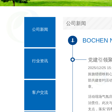
公司新闻
公司新闻
BOCHEN N
党建引领
行业资讯
2025/12/25 15
旌旗猎猎映初
部共建签约活
章。
客户交流
活动现场气氛
治责任。此次与
支点，落实“四